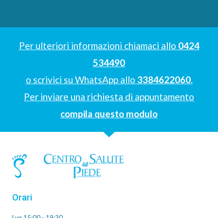
Per ulteriori informazioni chiamaci allo
0424
534490
o scrivici su WhatsApp allo
3384622060
.
Per inviare una richiesta di appuntamento
compila questo modulo
Orari
Lun 15:00 - 19:30